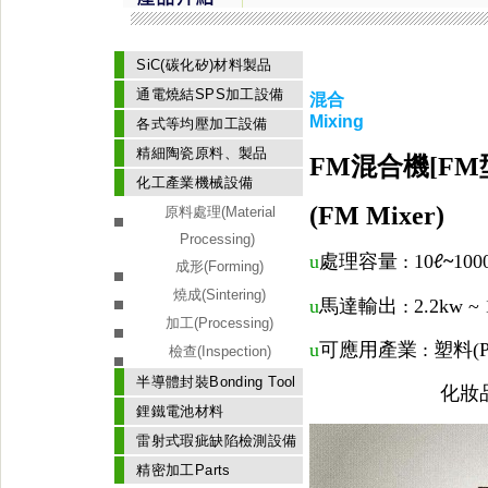
SiC(碳化矽)材料製品
通電燒結SPS加工設備
混合
Mixing
各式等均壓加工設備
精細陶瓷原料、製品
FM
混合機
[FM
化工產業機械設備
(FM Mixer)
原料處理(Material
Processing)
u
處理容量
:
10
~
100
ℓ
成形(Forming)
燒成(Sintering)
u
馬達輸出
:
2.2kw ~
加工(Processing)
u
可應用產業
:
塑料
(P
檢查(Inspection)
半導體封裝Bonding Tool
化妝
鋰鐵電池材料
雷射式瑕疵缺陷檢測設備
精密加工Parts