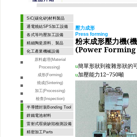
SiC(碳化矽)材料製品
通電燒結SPS加工設備
壓力成形
Press forming
各式等均壓加工設備
粉末成形壓力機
(
機
精細陶瓷原料、製品
(Power Forming 
化工產業機械設備
原料處理(Material
簡單形狀到複雜形狀的
u
Processing)
加壓能力
12~750
噸
u
成形(Forming)
燒成(Sintering)
加工(Processing)
檢查(Inspection)
半導體封裝Bonding Tool
鋰鐵電池材料
雷射式瑕疵缺陷檢測設備
精密加工Parts