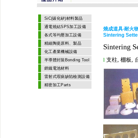
SiC(碳化矽)材料製品
通電燒結SPS加工設備
燒成道具‧耐火
Sintering Sette
各式等均壓加工設備
精細陶瓷原料、製品
Sintering Se
化工產業機械設備
l
支柱, 棚板, 
半導體封裝Bonding Tool
鋰鐵電池材料
雷射式瑕疵缺陷檢測設備
精密加工Parts